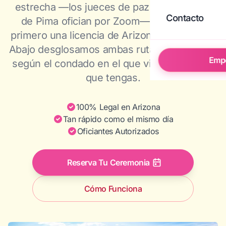
estrecha —los jueces de paz del Condado
Contacto
de Pima ofician por Zoom—, pero exige
primero una licencia de Arizona en persona.
Abajo desglosamos ambas rutas en paralelo,
Emp
según el condado en el que vivas y el plazo
que tengas.
100% Legal en Arizona
Tan rápido como el mismo día
Oficiantes Autorizados
Reserva Tu Ceremonia
Cómo Funciona