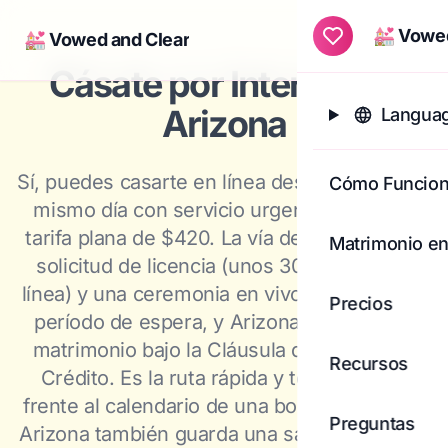
💒 Vowed
💒 Vowed and Clear
Togg
Cásate por Internet en
Arizona
Languag
Sí, puedes casarte en línea desde Arizona: el
Cómo Funcio
mismo día con servicio urgente y por una
tarifa plana de $420. La vía de Utah junta la
Matrimonio en
solicitud de licencia (unos 30 minutos en
línea) y una ceremonia en vivo por video sin
Precios
período de espera, y Arizona reconoce el
matrimonio bajo la Cláusula de Plena Fe y
Recursos
Crédito. Es la ruta rápida y todo incluido
frente al calendario de una boda tradicional.
Preguntas
Arizona también guarda una salida local muy