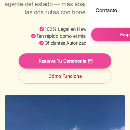
agente del estado — más abajo comparamos
Contacto
las dos rutas con honestidad.)
100% Legal en Hawaii
Emp
Tan rápido como el mismo día
Oficiantes Autorizados
Reserva Tu Ceremonia
Cómo Funciona