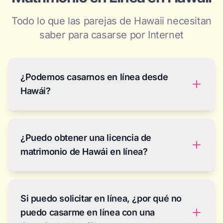
Todo lo que las parejas de Hawaii necesitan
saber para casarse por Internet
¿Podemos casarnos en línea desde
Hawái?
Sí — ya sea que ambos estén en Oahu o
¿Puedo obtener una licencia de
repartidos entre las islas y el continente. Solicitan
una licencia de matrimonio de Utah por Internet
matrimonio de Hawái en línea?
(sin requisito de residencia ni viaje), realizan la
ceremonia por video con un oficiante autorizado
Puedes completar la solicitud en línea en el portal
de Utah, y Hawái reconoce el matrimonio bajo la
Si puedo solicitar en línea, ¿por qué no
eMarriage del estado (emrs.ehawaii.gov) y pagar
Cláusula de Plena Fe y Crédito de la Constitución
la tarifa de $65 con tarjeta. Pero no se te puede
puedo casarme en línea con una
de EE. UU. Tiene el mismo estatus legal que