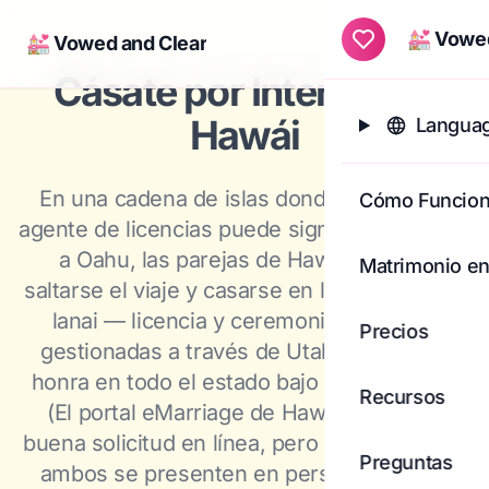
💒 Vowed
💒 Vowed and Clear
Togg
Cásate por Internet en
Hawái
Languag
En una cadena de islas donde llegar a un
Cómo Funcio
agente de licencias puede significar un vuelo
a Oahu, las parejas de Hawái pueden
Matrimonio en
saltarse el viaje y casarse en línea desde su
lanai — licencia y ceremonia por video
Precios
gestionadas a través de Utah, y Hawái lo
honra en todo el estado bajo la ley federal.
Recursos
(El portal eMarriage de Hawái tiene una
buena solicitud en línea, pero aún exige que
Preguntas
ambos se presenten en persona ante un