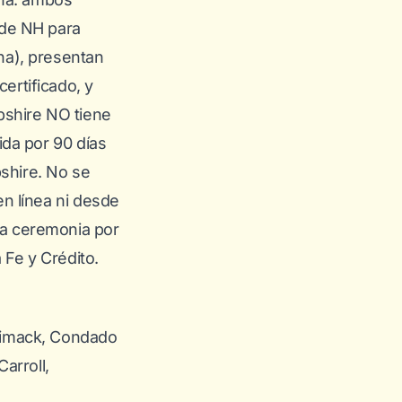
 de NH para
ina), presentan
certificado, y
pshire NO tiene
ida por 90 días
shire. No se
en línea ni desde
una ceremonia por
Fe y Crédito.
rimack, Condado
arroll,