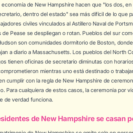
la economía de New Hampshire hacen que "los dos, en 
ecretario, dentro del estado" sea más difícil de lo que 
ajadores civiles vinculados al Astillero Naval de Portsm
 de Pease se despliegan o rotan. Pueblos del sur co
 Hudson son comunidades dormitorio de Boston, dond
jan a diario a Massachusetts. Los pueblos del North Co
gos tienen oficinas de secretario diminutas con horarios
comprometieron mientras uno está destinado o trabaja
n cumplir con la regla de New Hampshire de ceremon
do. Para cualquiera de estos casos, la ceremonia por v
que de verdad funciona.
sidentes de New Hampshire se casan po
 matrimonio de New Hampshire se emite solo en pers