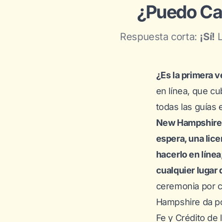
¿Puedo Ca
Respuesta corta:
¡Sí!
L
¿Es la primera 
en línea
, que cu
todas las guías 
New Hampshire e
espera, una lice
hacerlo en líne
cualquier lugar 
ceremonia por c
Hampshire da po
Fe y Crédito de 