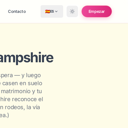
s
Contacto
🇪🇸
Empezar
ES
Hampshire
espera — y luego
e casen en suelo
 matrimonio y tu
hire reconoce el
n rodeos, la vía
ea.)