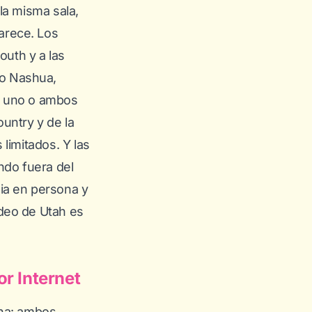
la misma sala,
parece. Los
outh y a las
mo Nashua,
e uno o ambos
untry y de la
 limitados. Y las
ndo fuera del
ia en persona y
ideo de Utah es
r Internet
ona: ambos