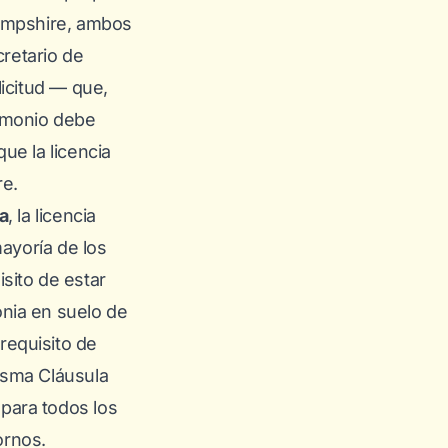
mpshire
, ambos
retario de
icitud — que,
rimonio debe
ue la licencia
re.
a
, la licencia
mayoría de los
sito de estar
onia en suelo de
requisito de
misma Cláusula
para todos los
ornos.