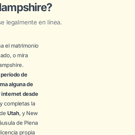
Hampshire?
 legalmente en línea.
a el matrimonio
cado, o mira
ampshire.
 período de
orma alguna de
 internet desde
y
completas la
 de
Utah
, y New
áusula de Plena
licencia
propia