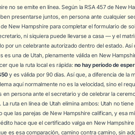
e no se emite en línea. Según la
RSA 457 de New Ha
eben presentarse
juntos, en persona
ante cualquier sec
 de New Hampshire para completar el formulario de sol
cretario, ni siquiera puede llevarse a casa — y el mat
do por un celebrante autorizado dentro del estado. Así q
as es una de Utah, plenamente válida en New Hampshi
r que la ruta local es rápida:
no hay período de esper
$50
y es válida por 90 días. Así que, a diferencia de la 
lema aquí normalmente no es la velocidad, sino el requi
 en persona ante el secretario y de celebrar la cerem
La ruta en línea de Utah elimina ambos: Utah no tiene 
lo que las parejas de New Hampshire califican, y esa 
rédito hace que el certificado valga en New Hampshire 
igue es esa comparación, camino contra camino, sin ad