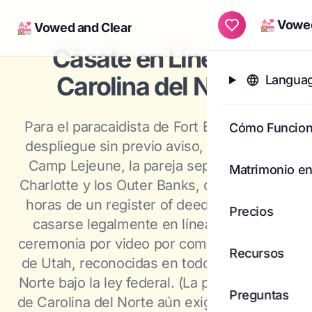
💒 Vowed
💒 Vowed and Clear
Togg
Cásate en Línea en
Carolina del Norte
Languag
Para el paracaidista de Fort Bragg con un
Cómo Funcio
despliegue sin previo aviso, el Marine de
Camp Lejeune, la pareja separada entre
Matrimonio en
Charlotte y los Outer Banks, o cualquiera a
horas de un register of deeds — pueden
Precios
casarse legalmente en línea: licencia y
ceremonia por video por completo a través
Recursos
de Utah, reconocidas en todo Carolina del
Norte bajo la ley federal. (La propia licencia
Preguntas
de Carolina del Norte aún exige que ambos