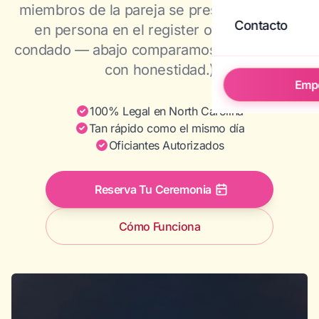
miembros de la pareja se presenten juntos
Contacto
en persona en el register of deeds del
condado — abajo comparamos las dos rutas
con honestidad.)
Emp
100% Legal en North Carolina
Tan rápido como el mismo día
Oficiantes Autorizados
Reserva Tu Ceremonia
Cómo Funciona