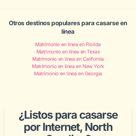
legalmente en línea primero a través de Utah, y
luego celebran en el lugar que más significa — una
ceremonia de playa en los Outer Banks en Nags
Otros destinos populares para casarse en
Head, Duck o Corolla; una celebración en las Blue
línea
Ridge en Asheville o Boone; un viñedo del Yadkin
Matrimonio en línea en Florida
Valley; o una recepción con barbacoa en
Matrimonio en línea en Texas
Lexington — sin presión de papeleo legal, porque
Matrimonio en línea en California
ya están casados.
Matrimonio en línea en New York
Matrimonio en línea en Georgia
¿Listos para casarse
por Internet, North