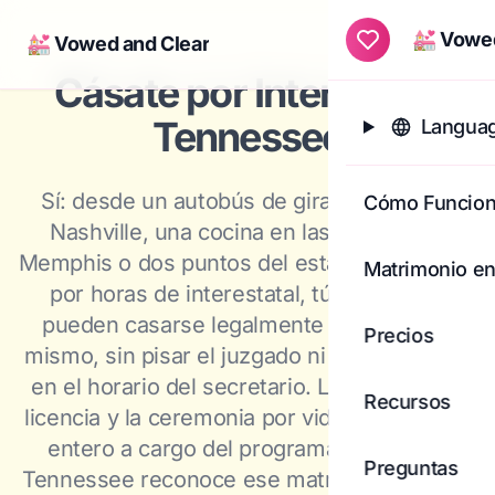
💒 Vowed
💒 Vowed and Clear
Togg
Cásate por Internet en
Tennessee
Languag
Sí: desde un autobús de gira saliendo de
Cómo Funcio
Nashville, una cocina en las afueras de
Memphis o dos puntos del estado separados
Matrimonio en
por horas de interestatal, tú y tu pareja
pueden casarse legalmente en línea hoy
Precios
mismo, sin pisar el juzgado ni encajar la cita
en el horario del secretario. La solicitud de
Recursos
licencia y la ceremonia por video corren por
entero a cargo del programa de Utah, y
Preguntas
Tennessee reconoce ese matrimonio bajo la