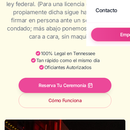
ley federal. (Para una licencia de Tennessee
Contacto
propiamente dicha sigue habiendo que
firmar en persona ante un secretario del
condado; más abajo ponemos las dos rutas
Emp
cara a cara, sin maquillaje.)
100% Legal en Tennessee
Tan rápido como el mismo día
Oficiantes Autorizados
Reserva Tu Ceremonia
Cómo Funciona