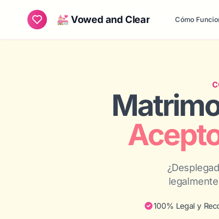
💒 Vowed and Clear
Cómo Funcio
C
Matrimon
Acepto
¿Desplegado
legalmente 
100% Legal y Rec