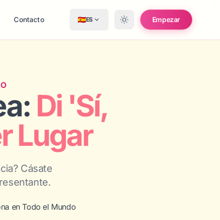
s
Contacto
🇪🇸
Empezar
ES
DO
ea:
Di 'Sí,
r Lugar
ncia? Cásate
presentante.
ona en Todo el Mundo