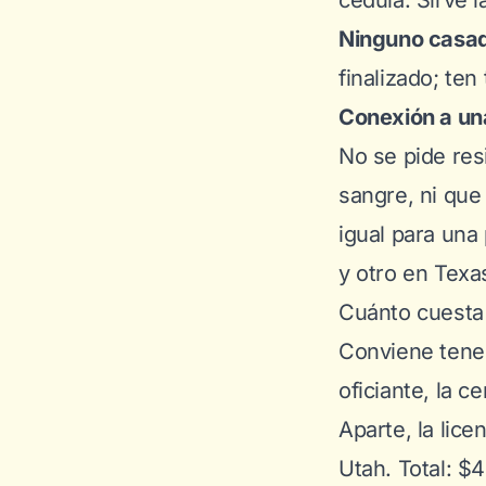
cédula. Sirve l
Ninguno casad
finalizado; ten
Conexión a un
No se pide res
sangre, ni que
igual para una
y otro en Texa
Cuánto cuesta
Conviene tener
oficiante, la c
Aparte, la lic
Utah. Total: $