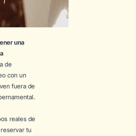
tener una
na
ia de
deo con un
viven fuera de
ubernamental.
pos reales de
 reservar tu