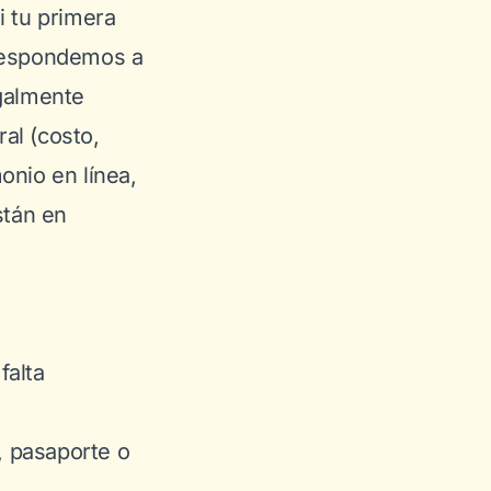
si tu primera
 respondemos a
egalmente
al (costo,
onio en línea
,
stán en
falta
, pasaporte o