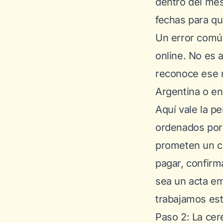
dentro del mes
fechas para que
Un error común
online. No es a
reconoce ese m
Argentina o e
Aquí vale la p
ordenados por 
prometen un ce
pagar, confirm
sea un acta em
trabajamos est
Paso 2: La ce