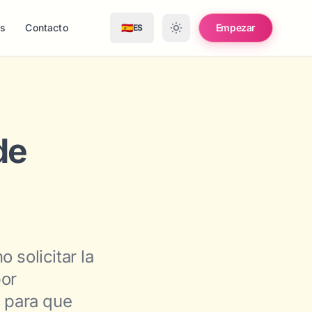
as
Contacto
🇪🇸
Empezar
ES
de
 solicitar la
por
r para que