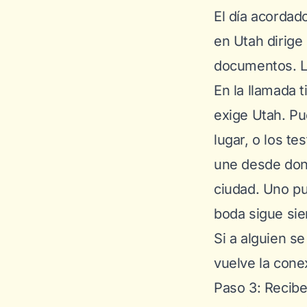
El día acordad
en Utah dirige
documentos. La
En la llamada 
exige Utah. Pu
lugar, o los t
une desde dond
ciudad. Uno pue
boda sigue sie
Si a alguien s
vuelve la conex
Paso 3: Recibe