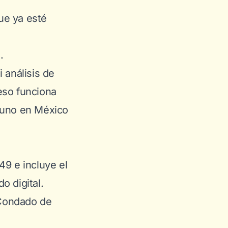
ue ya esté
.
 análisis de
eso funciona
 uno en México
49 e incluye el
o digital.
 Condado de