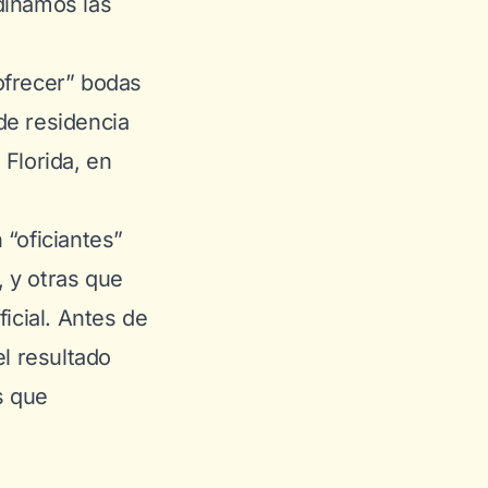
dinamos las
ofrecer” bodas
 de residencia
 Florida, en
 “oficiantes”
 y otras que
icial. Antes de
el resultado
s que