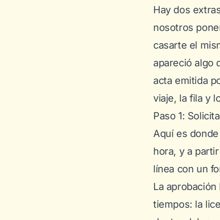
Hay dos extras
nosotros ponem
casarte el mis
apareció algo 
acta emitida po
viaje, la fila y
Paso 1: Solicit
Aquí es donde 
hora, y a parti
línea con un f
La aprobación 
tiempos: la lic